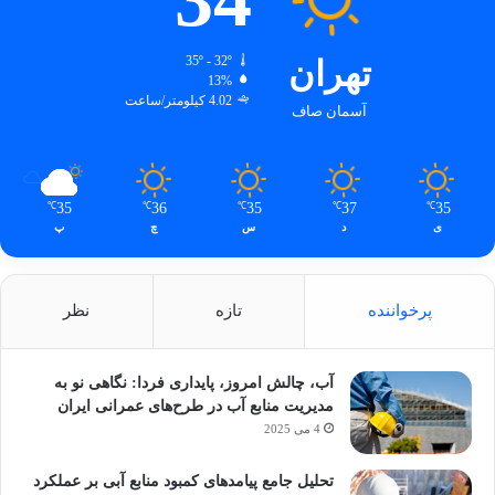
تهران
35º - 32º
13%
4.02 کیلومتر/ساعت
آسمان صاف
35
36
35
37
35
℃
℃
℃
℃
℃
ی
د
س
چ
پ
پرخواننده
تازه
نظر
آب، چالش امروز، پایداری فردا: نگاهی نو به
مدیریت منابع آب در طرح‌های عمرانی ایران
4 می 2025
تحلیل جامع پیامدهای کمبود منابع آبی بر عملکرد