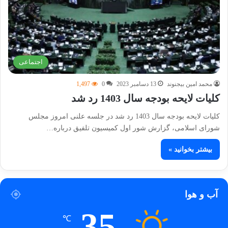
اجتماعی
محمد امین بیجنوند
13 دسامبر 2023
0
1,497
کلیات لایحه بودجه سال 1403 رد شد
کلیات لایحه بودجه سال 1403 رد شد در جلسه علنی امروز مجلس
شورای اسلامی، گزارش شور اول کمیسیون تلفیق درباره…
بیشتر بخوانید »
آب و هوا
35
℃