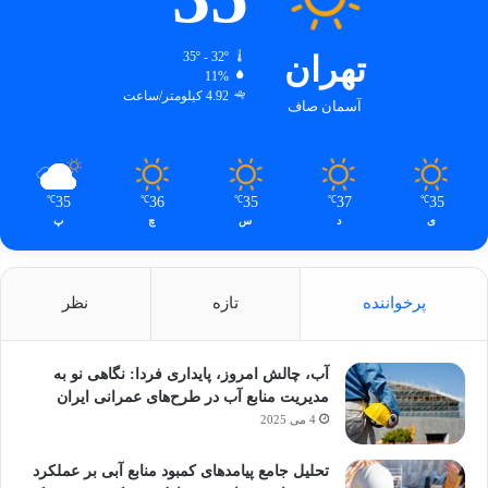
تهران
35º - 32º
11%
4.92 کیلومتر/ساعت
آسمان صاف
35
36
35
37
35
℃
℃
℃
℃
℃
ی
د
س
چ
پ
پرخواننده
تازه
نظر
آب، چالش امروز، پایداری فردا: نگاهی نو به
مدیریت منابع آب در طرح‌های عمرانی ایران
4 می 2025
تحلیل جامع پیامدهای کمبود منابع آبی بر عملکرد