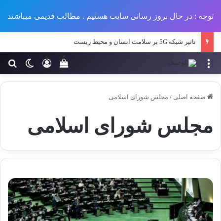
توجه : در حال بروز رسانی سایت هستیم . مطالب قدیمی میباشند
تاثیر شبکه 5G بر سلامت انسان و محیط زیست
منو
ورود
تغییر پو
جس
سبد خرید خود را مش
صفحه اصلی
/
مجلس شورای اسلامی
مجلس شورای اسلامی