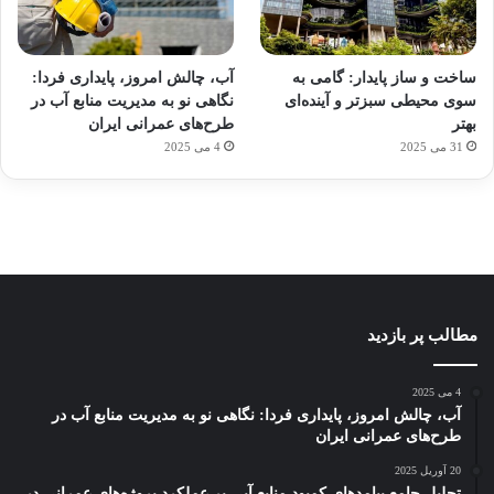
آماده
ی سفر
ورزش
عکاسی
هدفون
برای
مجازی
با
با طعم
های
ساخت و ساز پایدار: گامی به
آب، چالش امروز، پایداری فردا:
کشف
…
ساعت
2023
سوی محیطی سبزتر و آینده‌ای
نگاهی نو به مدیریت منابع آب در
توسط
توسط
توسط
هوشمند
توسط
توسط
بهتر
طرح‌های عمرانی ایران
ژاکت
ژاکت
ژاکت
ژاکت
ژاکت
31 می 2025
4 می 2025
در
در
در
در
در
دسامبر
دسامبر
دسامبر
دسامبر
دسامبر
12, 2022
12, 2022
12, 2022
12, 2022
12, 2022
مطالب پر بازدید
4 می 2025
آب، چالش امروز، پایداری فردا: نگاهی نو به مدیریت منابع آب در
طرح‌های عمرانی ایران
20 آوریل 2025
تحلیل جامع پیامدهای کمبود منابع آبی بر عملکرد پروژه‌های عمرانی در