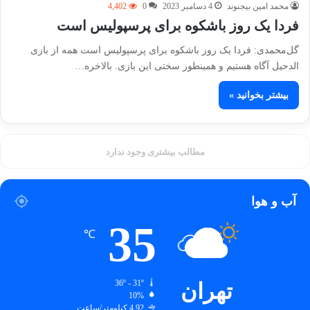
محمد امین بیجنوند
4 دسامبر 2023
0
4,402
فردا یک روز باشکوه برای پرسپولیس است
گل‌محمدی: فردا یک روز باشکوه برای پرسپولیس است همه از بازی
الدحیل آگاه هستیم و همینطور سختی این بازی. بالاخره…
بیشتر بخوانید »
مطالب بیشتری وجود ندارد
آب و هوا
35
℃
تهران
36º - 31º
10%
4.92 کیلومتر/ساعت