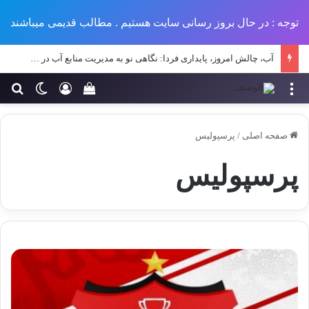
توجه : در حال بروز رسانی سایت هستیم . مطالب قدیمی میباشند
آب، چالش امروز، پایداری فردا: نگاهی نو به مدیریت منابع آب در طرح‌های عمرانی ایران
منو
ورود
تغییر پو
جس
سبد خرید خود را مش
صفحه اصلی
/
پرسپولیس
پرسپولیس