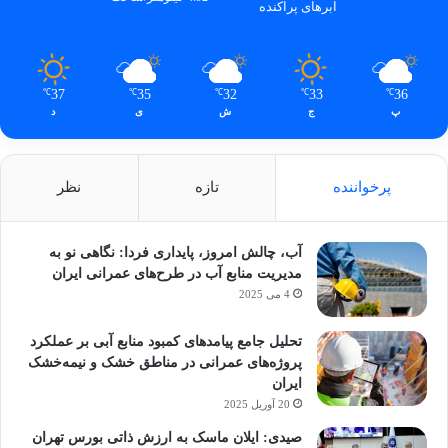
ابرهای پراکنده
37
35
32
33
36
℃
℃
℃
℃
℃
پ
ج
ش
ی
د
پرخواننده
تازه
نظر
آب، چالش امروز، پایداری فردا: نگاهی نو به
مدیریت منابع آب در طرح‌های عمرانی ایران
4 می 2025
تحلیل جامع پیامدهای کمبود منابع آبی بر عملکرد
پروژه‌های عمرانی در مناطق خشک و نیمه‌خشک
ایران
20 آوریل 2025
صیدی: ایلان ماسک به ارزش ذاتی بورس تهران