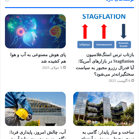
بازتاب ترس استگ‌فلاسیون
پای هوش مصنوعی به آب و هوا
Stagflation در بازارهای آمریکا:
هم کشیده شد
آیا فدرال رزرو مجبور به سیاست
5 جولای 2025
سختگیرانه‌تر می‌شود؟
6 آگوست 2025
آماده
ی سفر
ورزش
عکاسی
هدفون
برای
مجازی
با
با طعم
های
ساخت و ساز پایدار: گامی به
آب، چالش امروز، پایداری فردا:
کشف
…
ساعت
2023
سوی محیطی سبزتر و آینده‌ای
نگاهی نو به مدیریت منابع آب در