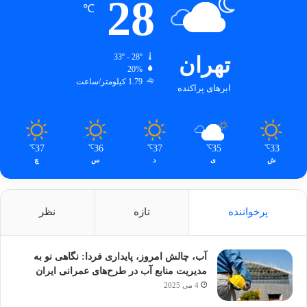
28
℃
تهران
33º - 28º
20%
1.79 کیلومتر/ساعت
ابرهای پراکنده
37
36
37
35
33
℃
℃
℃
℃
℃
ش
ی
د
س
چ
پرخواننده
تازه
نظر
آب، چالش امروز، پایداری فردا: نگاهی نو به
مدیریت منابع آب در طرح‌های عمرانی ایران
4 می 2025