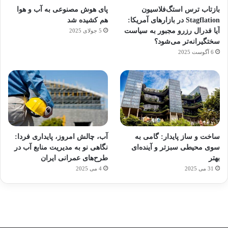
بازتاب ترس استگ‌فلاسیون
پای هوش مصنوعی به آب و هوا
Stagflation در بازارهای آمریکا:
هم کشیده شد
آیا فدرال رزرو مجبور به سیاست
5 جولای 2025
سختگیرانه‌تر می‌شود؟
6 آگوست 2025
آماده
ی سفر
ورزش
عکاسی
هدفون
برای
مجازی
با
با طعم
های
ساخت و ساز پایدار: گامی به
آب، چالش امروز، پایداری فردا:
کشف
…
ساعت
2023
سوی محیطی سبزتر و آینده‌ای
نگاهی نو به مدیریت منابع آب در
توسط
توسط
توسط
هوشمند
توسط
توسط
بهتر
طرح‌های عمرانی ایران
ژاکت
ژاکت
ژاکت
ژاکت
ژاکت
31 می 2025
4 می 2025
در
در
در
در
در
دسامبر
دسامبر
دسامبر
دسامبر
دسامبر
12, 2022
12, 2022
12, 2022
12, 2022
12, 2022