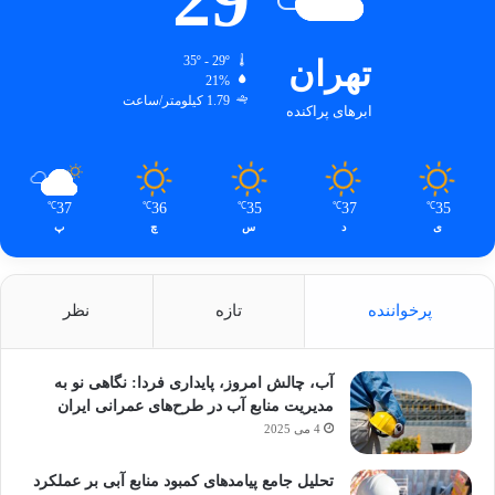
تهران
35º - 29º
21%
1.79 کیلومتر/ساعت
ابرهای پراکنده
37
36
35
37
35
℃
℃
℃
℃
℃
ی
د
س
چ
پ
پرخواننده
تازه
نظر
آب، چالش امروز، پایداری فردا: نگاهی نو به
مدیریت منابع آب در طرح‌های عمرانی ایران
4 می 2025
تحلیل جامع پیامدهای کمبود منابع آبی بر عملکرد