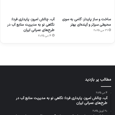
آماده
ی سفر
عکاسی
هدفون
ورزش با
برای
مجازی
با طعم
های
ساخت و ساز پایدار: گامی به سوی
آب، چالش امروز، پایداری فردا:
ساعت
کشف
…
2023
محیطی سبزتر و آینده‌ای بهتر
نگاهی نو به مدیریت منابع آب در
هوشمند
توسط
توسط
توسط
توسط
طرح‌های عمرانی ایران
31 می 2025
ژاکت
ژاکت
توسط
ژاکت
ژاکت
در
در
ژاکت
4 می 2025
در
در
دسامبر
دسامبر
در دسامبر
دسامبر
دسامبر
12, 2022
12, 2022
12, 2022
12, 2022
12, 2022
مطالب پر بازدید
4 می 2025
آب، چالش امروز، پایداری فردا: نگاهی نو به مدیریت منابع آب در
طرح‌های عمرانی ایران
20 آوریل 2025