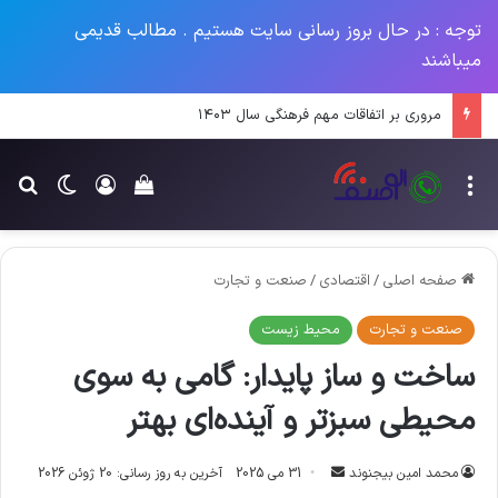
توجه : در حال بروز رسانی سایت هستیم . مطالب قدیمی
میباشند
تاثیر شبکه 5G بر سلامت انسان و محیط زیست
منو
ورود
تغییر پو
جس
سبد خرید خود را م
صفحه اصلی
/
اقتصادی
/
صنعت و تجارت
صنعت و تجارت
محیط زیست
ساخت و ساز پایدار: گامی به سوی
محیطی سبزتر و آینده‌ای بهتر
ارسال
محمد امین بیجنوند
31 می 2025
آخرین به روز رسانی: 20 ژوئن 2026