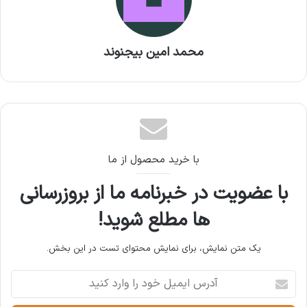
که در ساخت و ساز استفاده می‌شوند باید قابلیت
بازیافت و استفاده مجدد داشته باشند و در عین
محمد امین بیجنوند
حال کمترین آسیب را به محیط زیست وارد کنند.
نوشته های مشابه
تحلیل جامع پیامدهای کمبود منابع
با خرید محصول از ما
آبی بر عملکرد پروژه‌های عمرانی در
با عضویت در خبرنامه ما از بروزرسانی
مناطق خشک و نیمه‌خشک ایران
20 آوریل 2025
ها مطلع شوید!
صیدی: ایلان ماسک به ارزش ذاتی
یک متن نمایش، برای نمایش محتوای تست در این بخش.
بورس تهران واقف است
آدرس
18 نوامبر 2024
ایمیل
خود