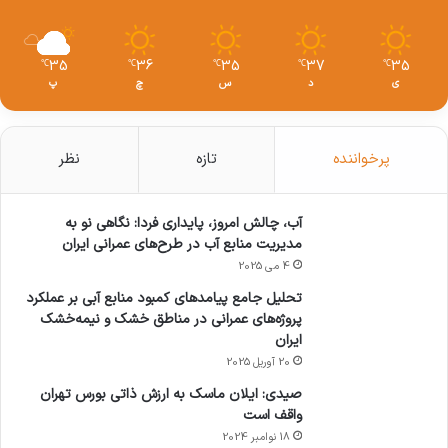
چالش‌ها و آینده ساخت و ساز پایدار
35
36
35
37
35
℃
℃
℃
℃
℃
ی
د
س
چ
پ
با وجود مزایای فراوان، همچنان چالش‌هایی در
پیاده‌سازی گسترده ساخت و ساز پایدار وجود دارد.
پرخواننده
تازه
نظر
یکی از این چالش‌ها هزینه اولیه بالای پروژه‌های سبز
است که ممکن است برای برخی از کارفرمایان
آب، چالش امروز، پایداری فردا: نگاهی نو به
مدیریت منابع آب در طرح‌های عمرانی ایران
غیرجذاب باشد. علاوه بر این، نداشتن آگاهی کافی
4 می 2025
در صنعت و پیچیدگی‌های طراحی و اجرا از دیگر
تحلیل جامع پیامدهای کمبود منابع آبی بر عملکرد
موانع موجود هستند.
پروژه‌های عمرانی در مناطق خشک و نیمه‌خشک
ایران
20 آوریل 2025
با این حال، رشد روزافزون قوانین و استانداردهای
صیدی: ایلان ماسک به ارزش ذاتی بورس تهران
زیست‌محیطی، حمایت‌های دولتی و آگاهی عمومی
واقف است
18 نوامبر 2024