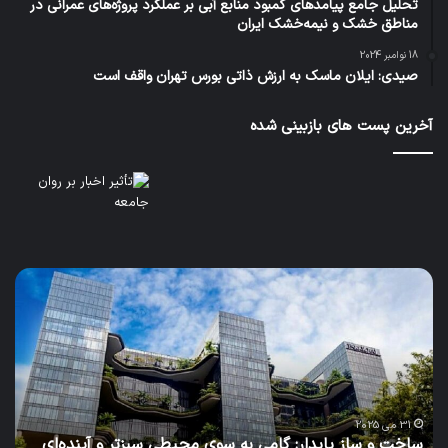
تحلیل جامع پیامدهای کمبود منابع آبی بر عملکرد پروژه‌های عمرانی در
مناطق خشک و نیمه‌خشک ایران
18 نوامبر 2024
صیدی: ایلان ماسک به ارزش ذاتی بورس تهران واقف است
آخرین پست های بازبینی شده
آب،
چالش
امروز،
پایداری
فردا:
نگاهی
نو
به
4 می 2025
ده‌ای
آب، چالش امروز، پایداری فردا: نگاهی نو به مدیریت منابع آ
مدیریت