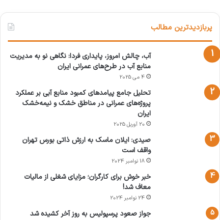
اقتصادی و بهبود کیفیت زندگی نیز کمک می‌کند. در
نهایت، آینده صنعت ساخت و ساز در گرو پذیرش
پربازدیدترین مطالب
ساخت و ساز پایدار و استفاده از فناوری‌های نوین
برای حفظ منابع طبیعی و مقابله با چالش‌های
آب، چالش امروز، پایداری فردا: نگاهی نو به مدیریت
منابع آب در طرح‌های عمرانی ایران
زیست‌محیطی خواهد بود.
4 می 2025
تحلیل جامع پیامدهای کمبود منابع آبی بر عملکرد
پروژه‌های عمرانی در مناطق خشک و نیمه‌خشک
ساخت و ساز پایدار
ایران
20 آوریل 2025
کپی لینک
صیدی: ایلان ماسک به ارزش ذاتی بورس تهران
واقف است
18 نوامبر 2024
خبر خوش برای کارگران؛ مزایای شغلی از مالیات
معاف شد!
24 نوامبر 2024
جواز صعود پرسپولیس به روز آخر کشیده شد