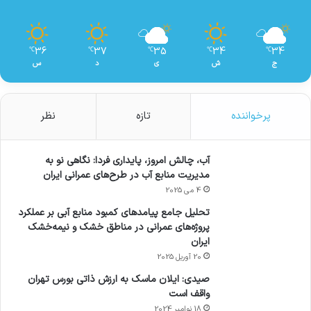
36
37
35
34
34
℃
℃
℃
℃
℃
ج
ش
ی
د
س
پرخواننده
تازه
نظر
آب، چالش امروز، پایداری فردا: نگاهی نو به
مدیریت منابع آب در طرح‌های عمرانی ایران
4 می 2025
تحلیل جامع پیامدهای کمبود منابع آبی بر عملکرد
پروژه‌های عمرانی در مناطق خشک و نیمه‌خشک
ایران
20 آوریل 2025
صیدی: ایلان ماسک به ارزش ذاتی بورس تهران
واقف است
18 نوامبر 2024