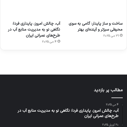
آماده
ی سفر
عکاسی
هدفون
ورزش با
برای
مجازی
با طعم
های
ساخت و ساز پایدار: گامی به سوی
آب، چالش امروز، پایداری فردا:
ساعت
کشف
…
2023
محیطی سبزتر و آینده‌ای بهتر
نگاهی نو به مدیریت منابع آب در
هوشمند
توسط
توسط
توسط
توسط
طرح‌های عمرانی ایران
31 می 2025
ژاکت
ژاکت
توسط
ژاکت
ژاکت
در
در
ژاکت
4 می 2025
در
در
دسامبر
دسامبر
در دسامبر
دسامبر
دسامبر
12, 2022
12, 2022
12, 2022
12, 2022
12, 2022
مطالب پر بازدید
4 می 2025
آب، چالش امروز، پایداری فردا: نگاهی نو به مدیریت منابع آب در
طرح‌های عمرانی ایران
20 آوریل 2025