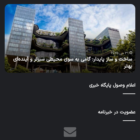
ساخت
آب،
و
چا
ساز
امرو
پایدار:
پاید
گامی
فردا
به
نگا
سوی
نو
محیطی
به
31 می 2025
ساخت و ساز پایدار: گامی به سوی محیطی سبزتر و آینده‌ای
آ
سبزتر
مدی
بهتر
د
و
منا
آینده‌ای
آب
بهتر
در
اعلام وصول پایگاه خبری
طرح
عمر
ایرا
عضویت در خبرنامه