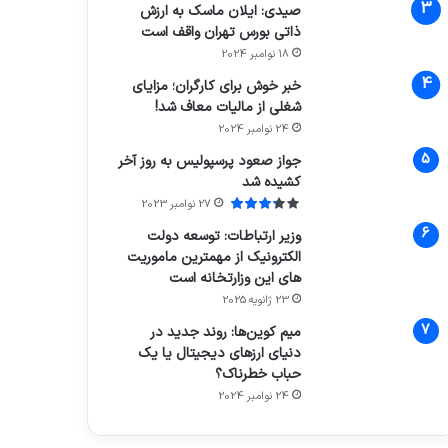
صیدی: ایلان ماسک به ارزش
ذاتی بورس تهران واقف است
18 نوامبر 2024
خبر خوش برای کارگران؛ مزایای
شغلی از مالیات معاف شد!
24 نوامبر 2024
جواز صعود پرسپولیس به روز آخر
کشیده شد
27 نوامبر 2023
وزیر ارتباطات: توسعه دولت
الکترونیک از مهمترین ماموریت
های این وزارتخانه است
23 ژانویه 2025
میم کوین‌ها: روند جدید در
دنیای ارزهای دیجیتال یا یک
حباب خطرناک؟
24 نوامبر 2024