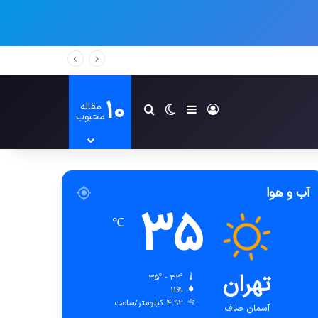
10
مقاله
ورود
سایدبار
تغییر پوسته
جستجو برای
محبوب
آب و هوا
35
℃
تهران
35º - 32º
11%
4.92 کیلومتر/ساعت
آسمان صاف