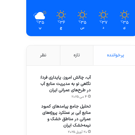
35
36
35
37
35
℃
℃
℃
℃
℃
ی
د
س
چ
پ
پرخواننده
تازه
نظر
آب، چالش امروز، پایداری فردا:
نگاهی نو به مدیریت منابع آب
در طرح‌های عمرانی ایران
4 می 2025
تحلیل جامع پیامدهای کمبود
منابع آبی بر عملکرد پروژه‌های
عمرانی در مناطق خشک و
نیمه‌خشک ایران
20 آوریل 2025