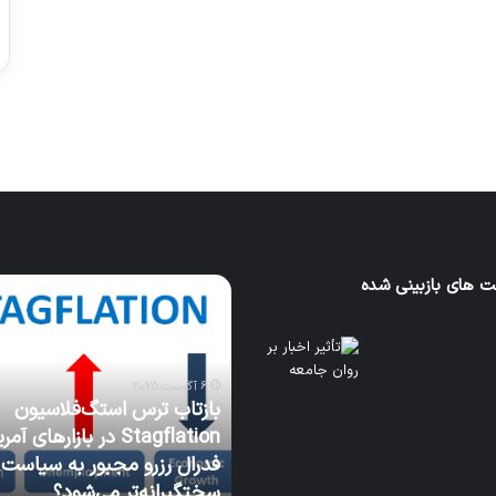
ورزش با ساعت هوشمند
عکاسی با طع
توسط ژاکت
توسط ژاکت
در دسامبر 12, 2022
در دسامبر 12, 2022
 های بازبینی شده
بازتاب
ارهای
ترس
استگ‌فلاسیون
نند
Stagflation
در
6 آگوست 2025
ی
بازارهای
بازتاب ترس استگ‌فلاسیون
آمریکا:
نه کسب‌وکارهای محلی
Stagflation در بازارهای آم
آیا
وانند از بازارهای مالی بهره
فدرال رزرو مجبور به سیاست
فدرال
د؟
سختگیرانه‌تر می‌شود؟
رزرو