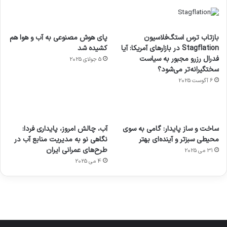
بازتاب ترس استگ‌فلاسیون
پای هوش مصنوعی به آب و هوا هم
Stagflation در بازارهای آمریکا: آیا
کشیده شد
فدرال رزرو مجبور به سیاست
5 جولای 2025
سختگیرانه‌تر می‌شود؟
6 آگوست 2025
آماده
ی سفر
عکاسی
هدفون
ورزش با
برای
مجازی
با طعم
های
ساخت و ساز پایدار: گامی به سوی
آب، چالش امروز، پایداری فردا:
ساعت
کشف
…
2023
محیطی سبزتر و آینده‌ای بهتر
نگاهی نو به مدیریت منابع آب در
هوشمند
توسط
توسط
توسط
توسط
طرح‌های عمرانی ایران
31 می 2025
ژاکت
ژاکت
توسط
ژاکت
ژاکت
در
در
ژاکت
4 می 2025
در
در
دسامبر
دسامبر
در دسامبر
دسامبر
دسامبر
12, 2022
12, 2022
12, 2022
12, 2022
12, 2022