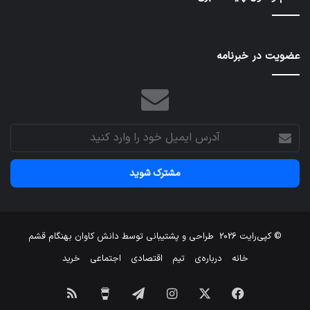
عمرانی
ایران
عضویت در خبرنامه
آدرس
ایمیل
خود
را
وارد
کنید
© کپی‌رایت 2026
طراحی و پشتیبانی توسط
دانش کاوان بهنگام قشم
خانه
درباره‌ی
تیم
اقتصادی
اجتماعی
خرید
فیسبوک
X
اینستاگرام
تلگرام
برای
خوراک