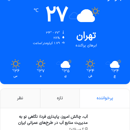
27
℃
تهران
34º - 27º
28%
1.79 کیلومتر/ساعت
ابرهای پراکنده
36
37
35
34
34
℃
℃
℃
℃
℃
ج
ش
ی
د
س
پرخواننده
تازه
نظر
آب، چالش امروز، پایداری فردا: نگاهی نو به
مدیریت منابع آب در طرح‌های عمرانی ایران
4 می 2025