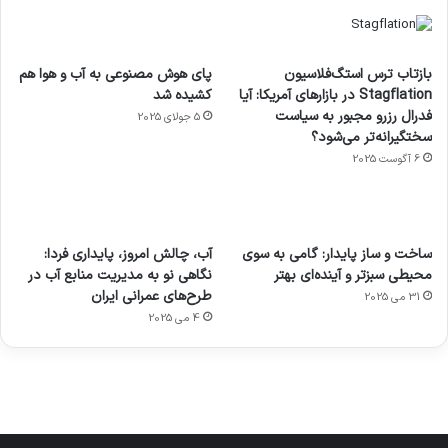
بازتاب ترس استگ‌فلاسیون
پای هوش مصنوعی به آب و هوا هم
Stagflation در بازارهای آمریکا: آیا
کشیده شد
فدرال رزرو مجبور به سیاست
5 جولای 2025
سختگیرانه‌تر می‌شود؟
6 آگوست 2025
آماده
ی سفر
عکاسی
هدفون
ورزش با
برای
مجازی
با طعم
های
ساخت و ساز پایدار: گامی به سوی
آب، چالش امروز، پایداری فردا:
ساعت
کشف
…
2023
محیطی سبزتر و آینده‌ای بهتر
نگاهی نو به مدیریت منابع آب در
هوشمند
توسط
توسط
توسط
توسط
طرح‌های عمرانی ایران
31 می 2025
ژاکت
ژاکت
توسط
ژاکت
ژاکت
در
در
ژاکت
4 می 2025
در
در
دسامبر
دسامبر
در دسامبر
دسامبر
دسامبر
12, 2022
12, 2022
12, 2022
12, 2022
12, 2022