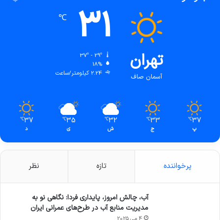
31
℃
تهران
37º - 29º
18%
2.24 کیلومتر/ساعت
آسمان صاف
37
35
32
33
37
℃
℃
℃
℃
℃
پ
ج
ش
ی
د
پرخواننده
تازه
نظر
آب، چالش امروز، پایداری فردا: نگاهی نو به
مدیریت منابع آب در طرح‌های عمرانی ایران
4 می 2025