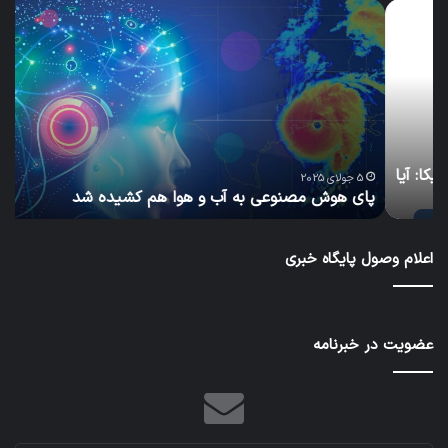
پای
سا
هوش
و
مصنوعی
ساز
به
پاید
آب
گام
و
به
هوا
سو
هم
مح
یا
س
کشیده
سبز
5 جولای 2025
پای هوش مصنوعی به آب و هوا هم کشیده شد
ب
شد
و
آیند
بهت
اعلام وصول پایگاه خبری
عضویت در خبرنامه