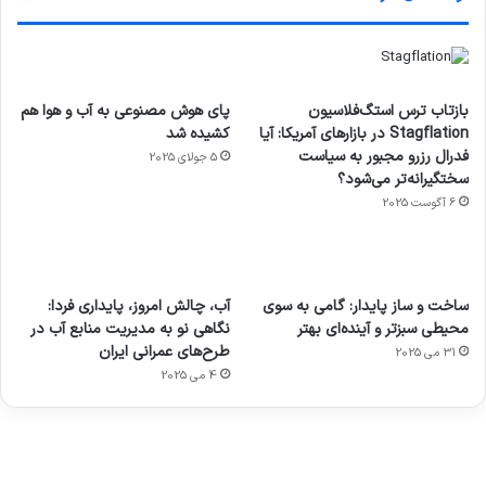
بازتاب ترس استگ‌فلاسیون
پای هوش مصنوعی به آب و هوا هم
Stagflation در بازارهای آمریکا: آیا
کشیده شد
فدرال رزرو مجبور به سیاست
5 جولای 2025
سختگیرانه‌تر می‌شود؟
6 آگوست 2025
آماده
ی سفر
عکاسی
هدفون
ورزش با
برای
مجازی
با طعم
های
ساخت و ساز پایدار: گامی به سوی
آب، چالش امروز، پایداری فردا:
ساعت
کشف
…
2023
محیطی سبزتر و آینده‌ای بهتر
نگاهی نو به مدیریت منابع آب در
هوشمند
توسط
توسط
توسط
توسط
طرح‌های عمرانی ایران
31 می 2025
ژاکت
ژاکت
توسط
ژاکت
ژاکت
در
در
ژاکت
4 می 2025
در
در
دسامبر
دسامبر
در دسامبر
دسامبر
دسامبر
12, 2022
12, 2022
12, 2022
12, 2022
12, 2022