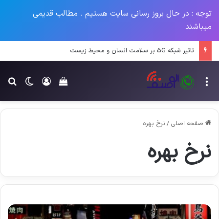
توجه : در حال بروز رسانی سایت هستیم . مطالب قدیمی
میباشند
تاثیر شبکه 5G بر سلامت انسان و محیط زیست
منو
ورود
تغییر پو
جس
سبد خرید خود را م
صفحه اصلی
/
نرخ بهره
نرخ بهره