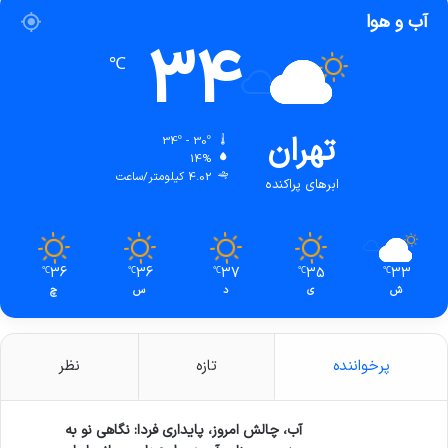
آب و هوا
34
℃
تهران
34º - 30º
14%
4.02 کیلومتر/ساعت
ابرهای پراکنده
36
36
37
35
33
℃
℃
℃
℃
℃
ش
ی
د
س
چ
پرخواننده
تازه
نظر
آب، چالش امروز، پایداری فردا: نگاهی نو به