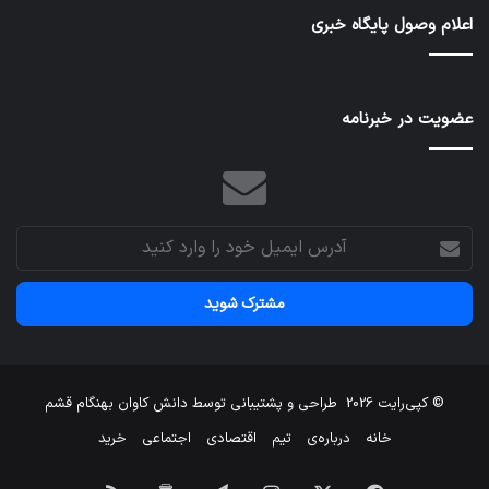
بهتر
در
اعلام وصول پایگاه خبری
طرح
عمر
ایرا
عضویت در خبرنامه
آدرس
ایمیل
خود
را
وارد
کنید
© کپی‌رایت 2026
طراحی و پشتیبانی توسط
دانش کاوان بهنگام قشم
خانه
درباره‌ی
تیم
اقتصادی
اجتماعی
خرید