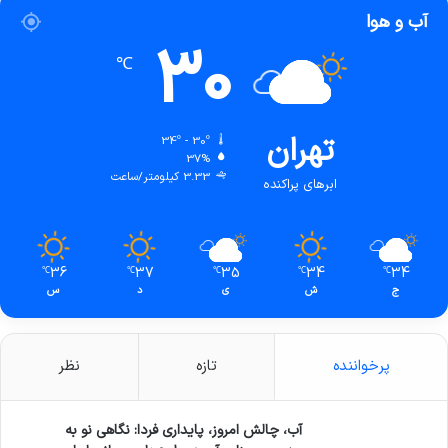
آب و هوا
30
℃
تهران
34º - 30º
37%
3.33 کیلومتر/ساعت
ابرهای پراکنده
36
37
35
34
34
℃
℃
℃
℃
℃
ج
ش
ی
د
س
پرخواننده
تازه
نظر
آب، چالش امروز، پایداری فردا: نگاهی نو به