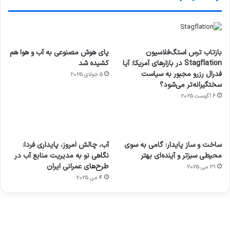
بازتاب ترس استگ‌فلاسیون
پای هوش مصنوعی به آب و هوا هم
Stagflation در بازارهای آمریکا: آیا
کشیده شد
فدرال رزرو مجبور به سیاست
5 جولای 2025
سختگیرانه‌تر می‌شود؟
6 آگوست 2025
آماده
ی سفر
عکاسی
هدفون
ورزش با
برای
مجازی
با طعم
های
ساخت و ساز پایدار: گامی به سوی
آب، چالش امروز، پایداری فردا:
ساعت
کشف
…
2023
محیطی سبزتر و آینده‌ای بهتر
نگاهی نو به مدیریت منابع آب در
هوشمند
توسط
توسط
توسط
توسط
طرح‌های عمرانی ایران
31 می 2025
ژاکت
ژاکت
توسط
ژاکت
ژاکت
در
در
ژاکت
4 می 2025
در
در
دسامبر
دسامبر
در دسامبر
دسامبر
دسامبر
12, 2022
12, 2022
12, 2022
12, 2022
12, 2022