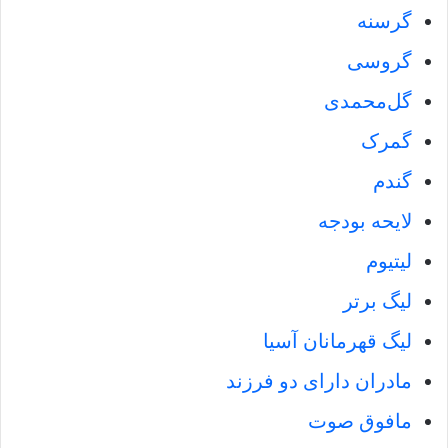
گرسنه
گروسی
گل‌محمدی
گمرک
گندم
لایحه بودجه
لیتیوم
لیگ برتر
لیگ قهرمانان آسیا
مادران دارای دو فرزند
مافوق صوت