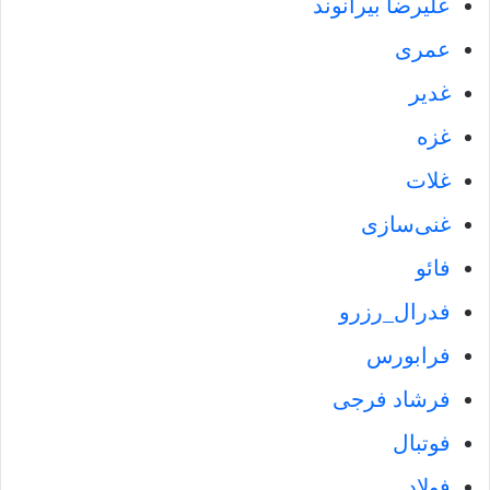
علیرضا بیرانوند
عمری
غدیر
غزه
غلات
غنی‌سازی
فائو
فدرال_رزرو‌
فرابورس
فرشاد فرجی
فوتبال
فولاد