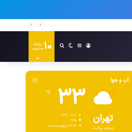
10
مقاله
ورود
سایدبار
تغییر پوسته
جستجو برای
محبوب
آب و هوا
33
℃
تهران
33º - 30º
17%
4.92 کیلومتر/ساعت
ابرهای پراکنده