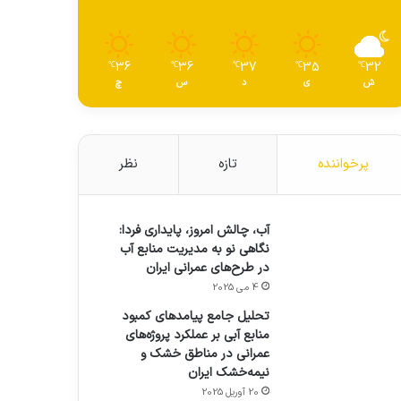
36
36
37
35
32
℃
℃
℃
℃
℃
ش
ی
د
س
چ
پرخواننده
تازه
نظر
آب، چالش امروز، پایداری فردا:
نگاهی نو به مدیریت منابع آب
در طرح‌های عمرانی ایران
4 می 2025
تحلیل جامع پیامدهای کمبود
منابع آبی بر عملکرد پروژه‌های
عمرانی در مناطق خشک و
نیمه‌خشک ایران
20 آوریل 2025