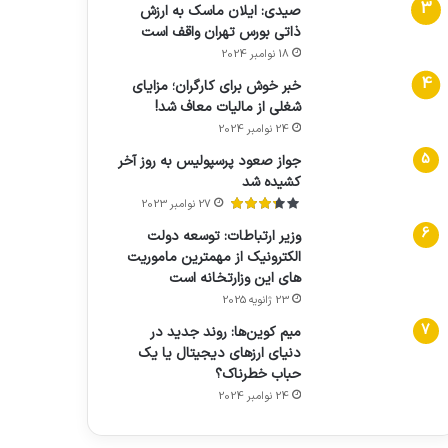
صیدی: ایلان ماسک به ارزش
ذاتی بورس تهران واقف است
18 نوامبر 2024
خبر خوش برای کارگران؛ مزایای
شغلی از مالیات معاف شد!
24 نوامبر 2024
جواز صعود پرسپولیس به روز آخر
کشیده شد
27 نوامبر 2023
وزیر ارتباطات: توسعه دولت
الکترونیک از مهمترین ماموریت
های این وزارتخانه است
23 ژانویه 2025
میم کوین‌ها: روند جدید در
دنیای ارزهای دیجیتال یا یک
حباب خطرناک؟
24 نوامبر 2024